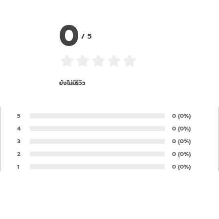
0
/
5
ยังไม่มีรีวิว
5
Number of rates
0
Percentage of 
(0%)
Rate:
4
Number of rates
0
Percentage of 
(0%)
Rate:
3
Number of rates
0
Percentage of 
(0%)
Rate:
2
Number of rates
0
Percentage of 
(0%)
Rate:
1
Number of rates
0
Percentage of 
(0%)
Rate:
Your opinion is important to us and