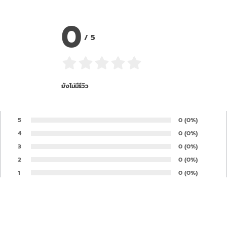
0
/
5
ยังไม่มีรีวิว
5
Number of rates
0
Percentage of 
(0%)
Rate:
4
Number of rates
0
Percentage of 
(0%)
Rate:
3
Number of rates
0
Percentage of 
(0%)
Rate:
2
Number of rates
0
Percentage of 
(0%)
Rate:
1
Number of rates
0
Percentage of 
(0%)
Rate:
Your opinion is important to us and