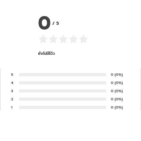
0
/
5
ยังไม่มีรีวิว
5
Number of rates
0
Percentage of 
(0%)
Rate:
4
Number of rates
0
Percentage of 
(0%)
Rate:
3
Number of rates
0
Percentage of 
(0%)
Rate:
2
Number of rates
0
Percentage of 
(0%)
Rate:
1
Number of rates
0
Percentage of 
(0%)
Rate:
Your opinion is important to us and