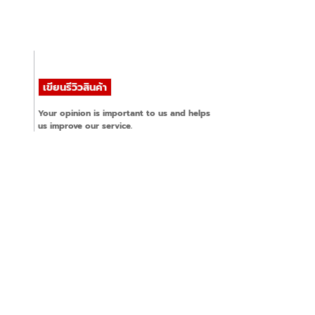
 rates:
ge of ratings:
 rates:
ge of ratings:
 rates:
ge of ratings:
Your opinion is important to us and helps
 rates:
ge of ratings:
us improve our service.
 rates:
ge of ratings: