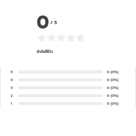
0
/
5
ยังไม่มีรีวิว
5
Number of rates
0
Percentage of 
(0%)
Rate:
4
Number of rates
0
Percentage of 
(0%)
Rate:
3
Number of rates
0
Percentage of 
(0%)
Rate:
2
Number of rates
0
Percentage of 
(0%)
Rate:
1
Number of rates
0
Percentage of 
(0%)
Rate:
Your opinion is important to us and